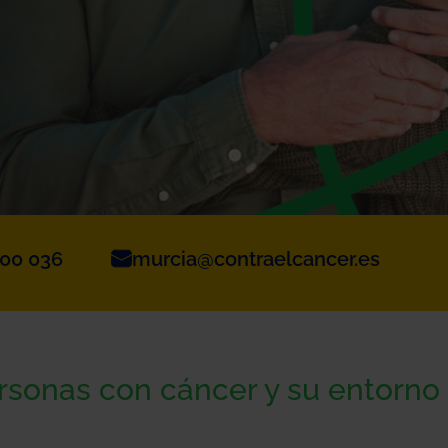
100 036
murcia@contraelcancer.es
ersonas con cáncer y su entorno