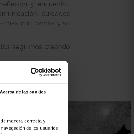
eflexión y encuentro.
omunicación, cuidados
ersonas con cáncer y su
untos seguimos creando
Acerca de las cookies
 de manera correcta y
 navegación de los usuarios