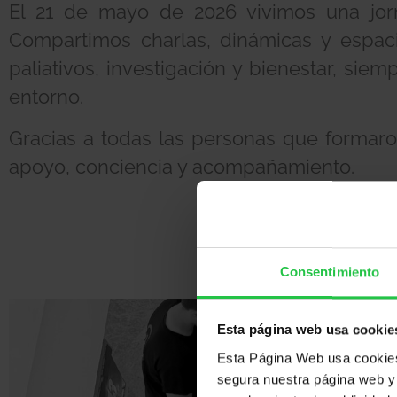
El 21 de mayo de 2026 vivimos una jorn
Compartimos charlas, dinámicas y espac
paliativos, investigación y bienestar, si
entorno.
Gracias a todas las personas que formar
apoyo, conciencia y acompañamiento.
Consentimiento
Esta página web usa cookie
Esta Página Web usa cookies 
segura nuestra página web y 