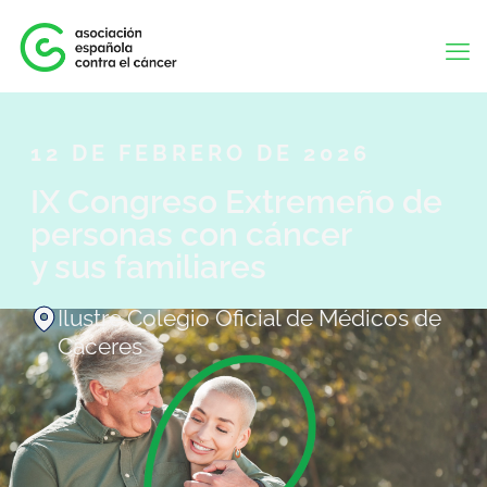
12 DE FEBRERO DE 2026
IX Congreso Extremeño de
personas con cáncer
y sus familiares
Ilustre Colegio Oficial de Médicos de
Cáceres